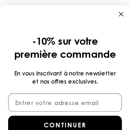
BOUTIQUES
CATÉGORIES
COLLECTIONS
-10% sur votre
LÉGAL
première commande
POLITIQUE DE CONFIDENTIALITÉ
CONDITIONS D’UTILISATION
En vous inscrivant à notre newsletter
et nos offres exclusives.
MÉTHODES DE PAIEMENT
CONNECTER
Inscrivez-vous
pour accéder aux dernières
CONTINUER
collections, campagnes et actualités.