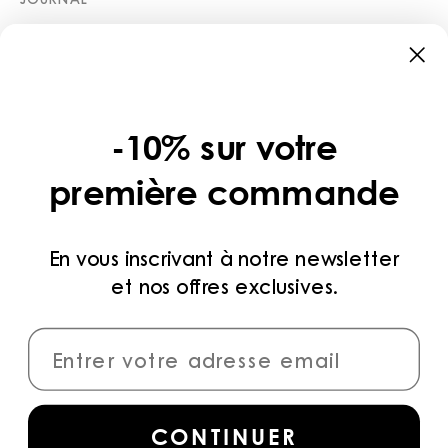
BOUTIQUES
CATÉGORIES
COLLECTIONS
-10% sur votre
LÉGAL
première commande
POLITIQUE DE CONFIDENTIALITÉ
CONDITIONS D’UTILISATION
En vous inscrivant à notre newsletter
et nos offres exclusives.
MÉTHODES DE PAIEMENT
CONNECTER
Inscrivez-vous
pour accéder aux dernières
CONTINUER