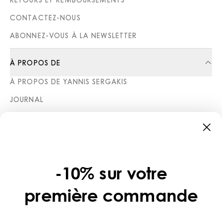
CONTACTEZ-NOUS
ABONNEZ-VOUS À LA NEWSLETTER
À PROPOS DE
À PROPOS DE YANNIS SERGAKIS
JOURNAL
BOUTIQUES
CATÉGORIES
COLLECTIONS
-10% sur votre
LÉGAL
première commande
POLITIQUE DE CONFIDENTIALITÉ
CONDITIONS D’UTILISATION