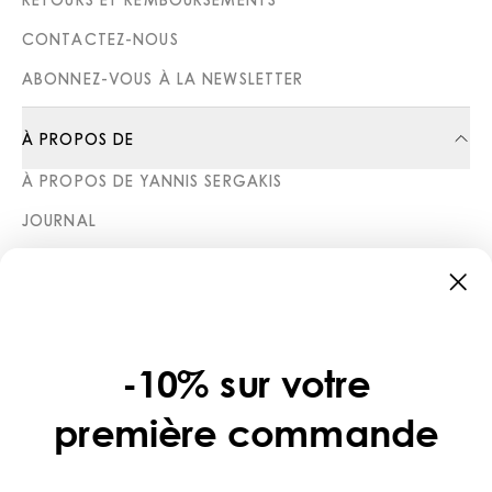
CONTACTEZ-NOUS
ABONNEZ-VOUS À LA NEWSLETTER
À PROPOS DE
À PROPOS DE YANNIS SERGAKIS
JOURNAL
BOUTIQUES
CATÉGORIES
COLLECTIONS
-10% sur votre
LÉGAL
première commande
POLITIQUE DE CONFIDENTIALITÉ
CONDITIONS D’UTILISATION