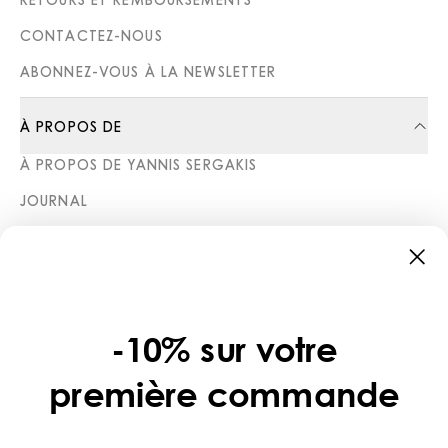
CONTACTEZ-NOUS
ABONNEZ-VOUS À LA NEWSLETTER
À PROPOS DE
À PROPOS DE YANNIS SERGAKIS
JOURNAL
BOUTIQUES
CATÉGORIES
COLLECTIONS
-10% sur votre
LÉGAL
première commande
POLITIQUE DE CONFIDENTIALITÉ
CONDITIONS D’UTILISATION