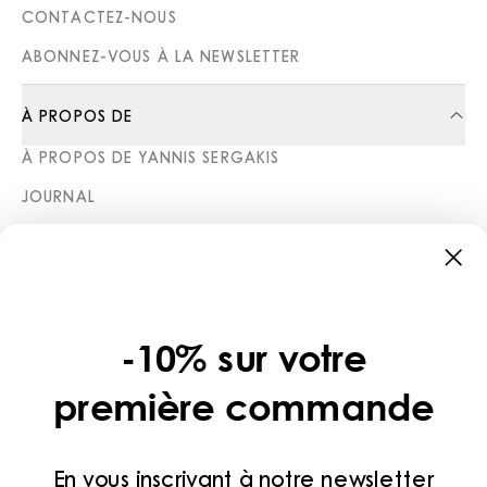
CONTACTEZ-NOUS
ABONNEZ-VOUS À LA NEWSLETTER
À PROPOS DE
À PROPOS DE YANNIS SERGAKIS
JOURNAL
BOUTIQUES
CATÉGORIES
COLLECTIONS
-10% sur votre
LÉGAL
première commande
POLITIQUE DE CONFIDENTIALITÉ
CONDITIONS D’UTILISATION
En vous inscrivant à notre newsletter