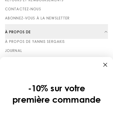
CONTACTEZ-NOUS
ABONNEZ-VOUS À LA NEWSLETTER
À PROPOS DE
À PROPOS DE YANNIS SERGAKIS
JOURNAL
BOUTIQUES
CATÉGORIES
COLLECTIONS
-10% sur votre
LÉGAL
première commande
POLITIQUE DE CONFIDENTIALITÉ
CONDITIONS D’UTILISATION