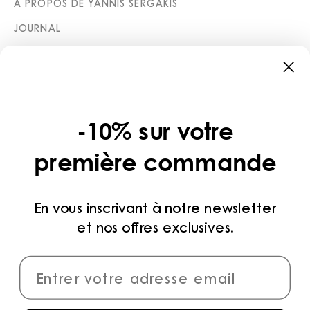
À PROPOS DE YANNIS SERGAKIS
JOURNAL
BOUTIQUES
CATÉGORIES
COLLECTIONS
-10% sur votre
LÉGAL
première commande
POLITIQUE DE CONFIDENTIALITÉ
CONDITIONS D’UTILISATION
En vous inscrivant à notre newsletter
et nos offres exclusives.
MÉTHODES DE PAIEMENT
CONNECTER