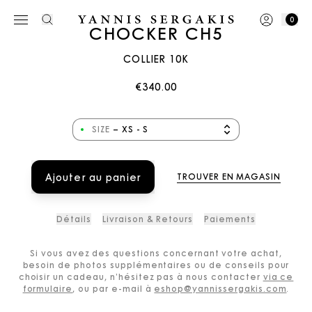
0
CHOCKER CH5
COLLIER 10K
€340.00
SIZE
–
XS - S
Ajouter au panier
TROUVER EN MAGASIN
Détails
Livraison & Retours
Paiements
Si vous avez des questions concernant votre achat,
besoin de photos supplémentaires ou de conseils pour
choisir un cadeau, n’hésitez pas à nous contacter
via ce
formulaire
, ou par e-mail à
eshop@yannissergakis.com
.