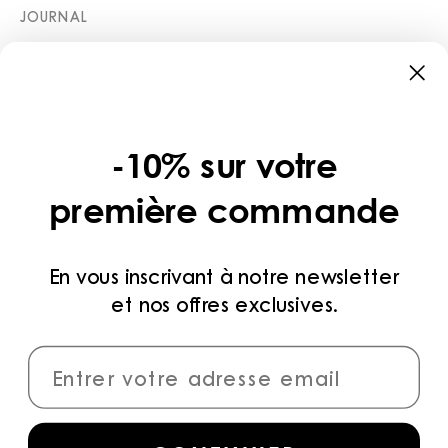
JOURNAL
BOUTIQUES
CATÉGORIES
COLLECTIONS
-10% sur votre
LÉGAL
première commande
POLITIQUE DE CONFIDENTIALITÉ
CONDITIONS D’UTILISATION
En vous inscrivant à notre newsletter
et nos offres exclusives.
MÉTHODES DE PAIEMENT
CONNECTER