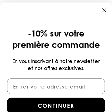
BOUTIQUES
CATÉGORIES
COLLECTIONS
-10% sur votre
LÉGAL
première commande
POLITIQUE DE CONFIDENTIALITÉ
CONDITIONS D’UTILISATION
En vous inscrivant à notre newsletter
et nos offres exclusives.
MÉTHODES DE PAIEMENT
CONNECTER
Inscrivez-vous
pour accéder aux dernières
CONTINUER
collections, campagnes et actualités.