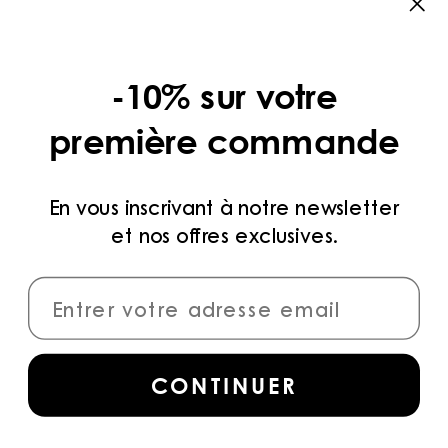
CATÉGORIES
COLLECTIONS
-10% sur votre
LÉGAL
première commande
POLITIQUE DE CONFIDENTIALITÉ
CONDITIONS D’UTILISATION
En vous inscrivant à notre newsletter
et nos offres exclusives.
MÉTHODES DE PAIEMENT
CONNECTER
Inscrivez-vous
pour accéder aux dernières
CONTINUER
collections, campagnes et actualités.