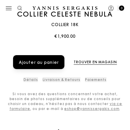
0
COLLIER CELESTE NEBULA
COLLIER 18K
€1,900.00
Ajouter au panier
TROUVER EN MAGASIN
Détails
Livraison & Retours
Paiements
Si vous avez des questions concernant votre achat,
besoin de photos supplémentaires ou de conseils pour
choisir un cadeau, n’hésitez pas à nous contacter
via ce
formulaire
, ou par e-mail à
eshop@yannissergakis.com
.