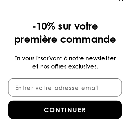
CATÉGORIES
COLLECTIONS
-10% sur votre
LÉGAL
première commande
POLITIQUE DE CONFIDENTIALITÉ
CONDITIONS D’UTILISATION
En vous inscrivant à notre newsletter
et nos offres exclusives.
MÉTHODES DE PAIEMENT
CONNECTER
Inscrivez-vous
pour accéder aux dernières
CONTINUER
collections, campagnes et actualités.