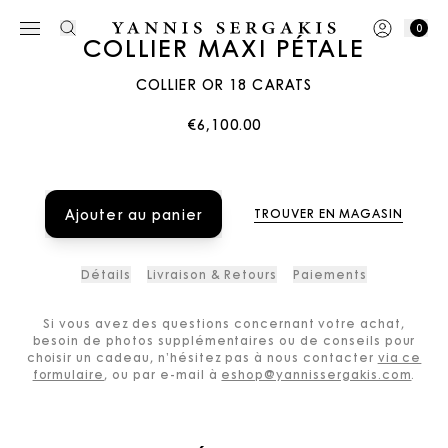
0
COLLIER MAXI PÉTALE
COLLIER OR 18 CARATS
€6,100.00
Ajouter au panier
TROUVER EN MAGASIN
Détails
Livraison & Retours
Paiements
Si vous avez des questions concernant votre achat,
besoin de photos supplémentaires ou de conseils pour
choisir un cadeau, n’hésitez pas à nous contacter
via ce
formulaire
, ou par e-mail à
eshop@yannissergakis.com
.